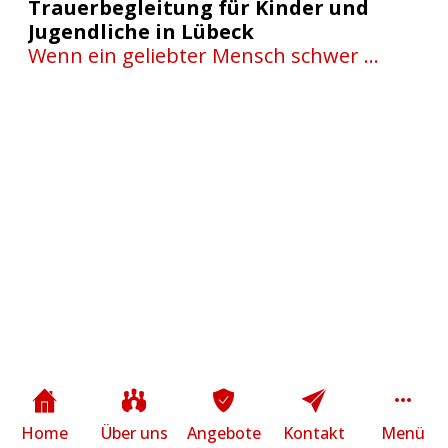
Trauerbegleitung für Kinder und
Jugendliche in Lübeck
Wenn ein geliebter Mensch schwer 
erkrankt oder verstirbt, verändert sich 
das Leben einer Familie oft von einem 
Moment auf den anderen. Besonders 
Kinder und Jugendliche erleben Trauer 
häufig anders als Erwachsene und 
benötigen einen geschützten Raum, um 
ihre Gefühle ausdrücken zu können.
Home
Über uns
Angebote
Kontakt
Menü