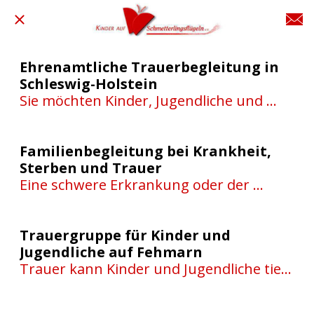
Ehrenamtliche Trauerbegleitung in
Schleswig-Holstein
Sie möchten Kinder, Jugendliche und 
Familien in schweren Zeiten begleiten 
und sich sozial engagieren?
Familienbegleitung bei Krankheit,
Sterben und Trauer
Eine schwere Erkrankung oder der 
Verlust eines geliebten Menschen 
verändert den Alltag einer Familie oft 
grundlegend.
Trauergruppe für Kinder und
Jugendliche auf Fehmarn
Trauer kann Kinder und Jugendliche tief 
verunsichern. Oft fehlen Worte für 
Gefühle wie Angst, Wut oder Einsamkeit.