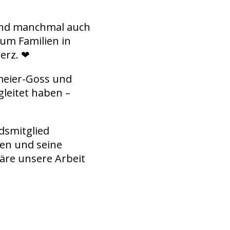
und manchmal auch
 um Familien in
erz. ❤
meier-Goss und
gleitet haben –
dsmitglied
ren und seine
re unsere Arbeit