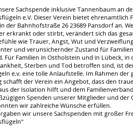
unsere Sachspende inklusive Tannenbaum an de
flügeln e.V. Dieser Verein bietet ehrenamtlich 
in der Bahnhofstraße 26 23689 Pansdorf an. W
r erkrankt oder stirbt, verändert sich das ges
efühle wie Trauer, Angst, Wut und Verzweiflung
ter und verunsichernder Zustand für Familien 
. Für Familien in Ostholstein und in Lübeck, i
ankheit, Sterben und Tod betroffen sind, ist de
eln e.v. eine tolle Anlaufstelle. Im Rahmen der 
 schafft der Verein ein Angebot, dass den tra
aus der Isolation hilft und dem Familienverban
oßzügigen Spenden unserer Mitglieder und der
onnten wir zahlreiche Wünsche erfüllen.
rgaben wir unsere Sachspenden mit großer Fr
sflügeln"