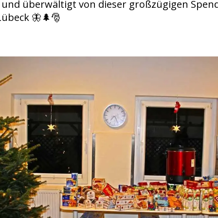
s und überwältigt von dieser großzügigen Spend
Lübeck 🦋🌲🎅