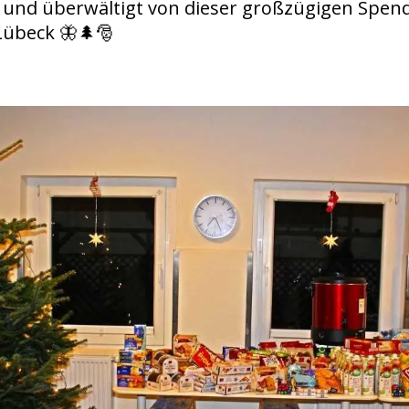
s und überwältigt von dieser großzügigen Spend
Lübeck 🦋🌲🎅