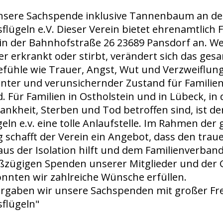
unsere Sachspende inklusive Tannenbaum an de
flügeln e.V. Dieser Verein bietet ehrenamtlich 
in der Bahnhofstraße 26 23689 Pansdorf an. W
r erkrankt oder stirbt, verändert sich das ges
efühle wie Trauer, Angst, Wut und Verzweiflung
ter und verunsichernder Zustand für Familien 
. Für Familien in Ostholstein und in Lübeck, i
ankheit, Sterben und Tod betroffen sind, ist de
eln e.v. eine tolle Anlaufstelle. Im Rahmen der 
 schafft der Verein ein Angebot, dass den tra
aus der Isolation hilft und dem Familienverban
oßzügigen Spenden unserer Mitglieder und der
onnten wir zahlreiche Wünsche erfüllen.
rgaben wir unsere Sachspenden mit großer Fr
sflügeln"