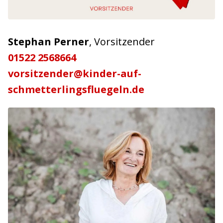
Stephan Perner
, Vorsitzender
01522 2568664
vorsitzender@kinder-auf-
schmetterlingsfluegeln.de